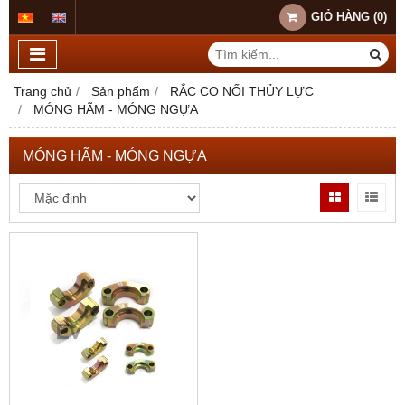
GIỎ HÀNG
(
0
)
Trang chủ
Sản phẩm
RẮC CO NỐI THỦY LỰC
MÓNG HÃM - MÓNG NGỰA
MÓNG HÃM - MÓNG NGỰA