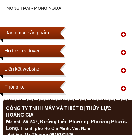
MÓNG HÃM - MÓNG NGỰA
Danh mục sản phẩm
Hổ trợ trực tuyến
Liên kết website
Thống kê
CÔNG TY TNHH MÁY VÀ THIẾT BỊ THỦY LỰC
HOÀNG GIA
247, Đường Liên Phường, Phường Phước
Địa ch
ỉ: Số
Long
, Thành phố Hồ Chí Minh, Việt Nam
Hotline: Mr. Thuong 0945181976