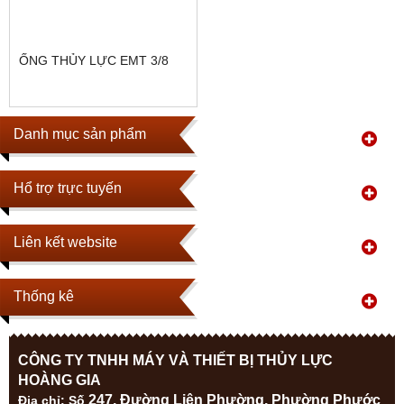
ỐNG THỦY LỰC EMT 3/8
Danh mục sản phẩm
Hổ trợ trực tuyến
Liên kết website
Thống kê
CÔNG TY TNHH MÁY VÀ THIẾT BỊ THỦY LỰC
HOÀNG GIA
247, Đường Liên Phường, Phường Phước
Địa ch
ỉ: Số