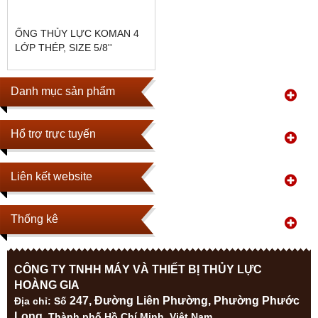
ỐNG THỦY LỰC KOMAN 4
LỚP THÉP, SIZE 5/8''
Danh mục sản phẩm
Hổ trợ trực tuyến
Liên kết website
Thống kê
CÔNG TY TNHH MÁY VÀ THIẾT BỊ THỦY LỰC
HOÀNG GIA
247, Đường Liên Phường, Phường Phước
Địa ch
ỉ: Số
Long
, Thành phố Hồ Chí Minh, Việt Nam