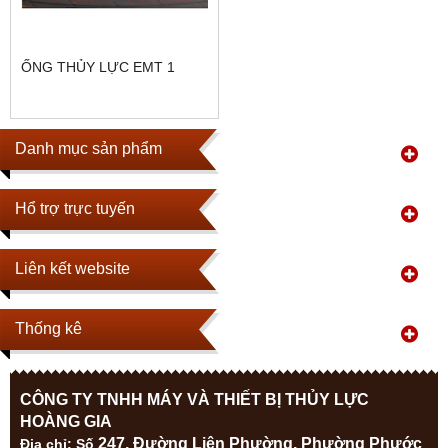
ỐNG THỦY LỰC EMT 1
Danh mục sản phẩm
Hổ trợ trực tuyến
Liên kết website
Thống kê
CÔNG TY TNHH MÁY VÀ THIẾT BỊ THỦY LỰC
HOÀNG GIA
247, Đường Liên Phường, Phường Phước
Địa ch
ỉ: Số