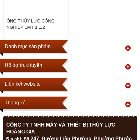
ỐNG THỦY LỰC CÔNG
NGHIỆP EMT 1.1/2
Danh mục sản phẩm
Hổ trợ trực tuyến
Liên kết website
Thống kê
CÔNG TY TNHH MÁY VÀ THIẾT BỊ THỦY LỰC
HOÀNG GIA
247, Đường Liên Phường, Phường Phước
Địa ch
ỉ: Số