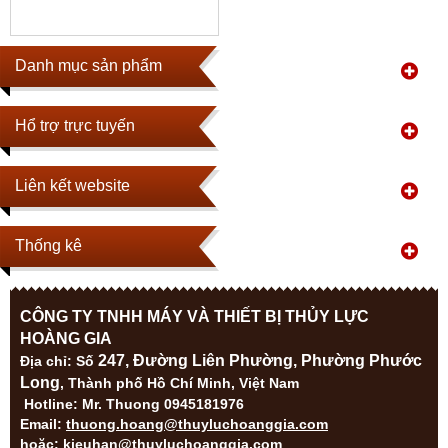
Danh mục sản phẩm
Hổ trợ trực tuyến
Liên kết website
Thống kê
CÔNG TY TNHH MÁY VÀ THIẾT BỊ THỦY LỰC
HOÀNG GIA
247, Đường Liên Phường, Phường Phước
Địa ch
ỉ: Số
Long
, Thành phố Hồ Chí Minh, Việt Nam
Hotline: Mr. Thuong 0945181976
Email:
thuong.hoang@thuyluchoanggia.com
hoặc:
kieuhan@thuyluchoanggia.com