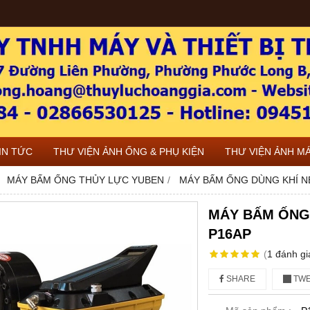
IN TỨC
THƯ VIỆN ẢNH ỐNG & PHỤ KIỆN
THƯ VIỆN ẢNH M
MÁY BẤM ỐNG THỦY LỰC YUBEN
MÁY BẤM ỐNG DÙNG KHÍ NÉ
MÁY BẤM ỐNG 
P16AP
(
1
đánh gi
SHARE
TWE