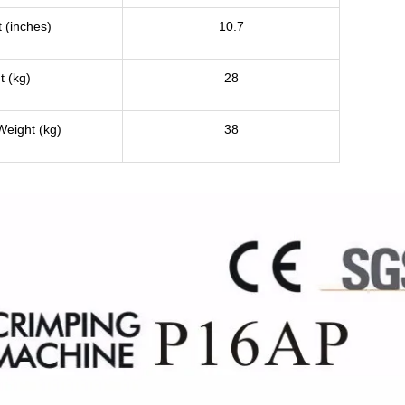
 (inches)
10.7
t (kg)
28
Weight (kg)
38