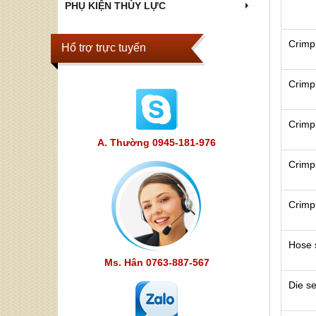
PHỤ KIỆN THỦY LỰC
Crimp
Hổ trợ trực tuyến
Crimp
Crimp
A. Thường 0945-181-976
Crimp
Crimp
Hose s
Ms. Hân 0763-887-567
Die s