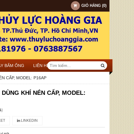
GIỎ HÀNG
(
0
)
ÁY BẤM ỐNG
LIÊN HỆ
N CẤP, MODEL: P16AP
DÙNG KHÍ NÉN CẤP, MODEL:
á
)
ET
LINKEDIN