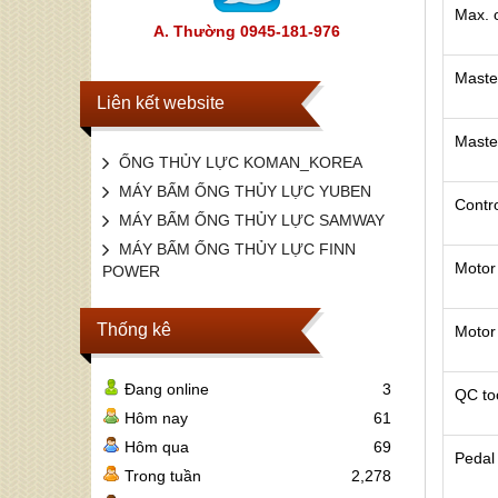
Max. 
A. Thường 0945-181-976
Maste
Liên kết website
Master
ỐNG THỦY LỰC KOMAN_KOREA
MÁY BẤM ỐNG THỦY LỰC YUBEN
Contr
MÁY BẤM ỐNG THỦY LỰC SAMWAY
MÁY BẤM ỐNG THỦY LỰC FINN
Motor
POWER
Thống kê
Motor
Đang online
3
QC to
Hôm nay
61
Hôm qua
69
Pedal
Trong tuần
2,278