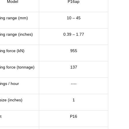
Model
P16ap
ing range (mm)
10 – 45
ing range (inches)
0.39 – 1.77
ing force (kN)
955
ing force (tonnage)
137
ings / hour
----
ize (inches)
1
et
P16