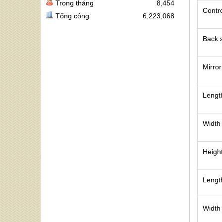
Trong tháng
8,454
Contro
Tổng cộng
6,223,068
Back s
Mirror
Lengt
Width
Heigh
Lengt
Width 