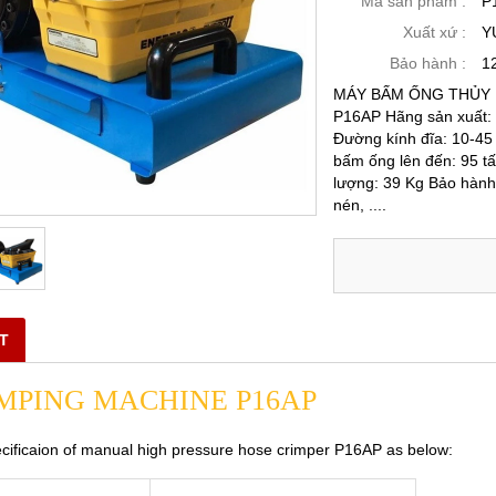
Mã sản phẩm :
P
Xuất xứ :
Y
Bảo hành :
1
MÁY BẤM ỐNG THỦY 
P16AP Hãng sản xuất:
Đường kính đĩa: 10-45
bấm ống lên đến: 95 t
lượng: 39 Kg Bảo hành
nén, ....
ẾT
MPING MACHINE P16AP
cificaion of manual high pressure hose crimper P16AP as below: