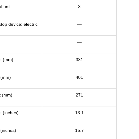
l unit
X
top device: electric
—
—
h (mm)
331
 (mm)
401
t (mm)
271
h (inches)
13.1
(inches)
15.7