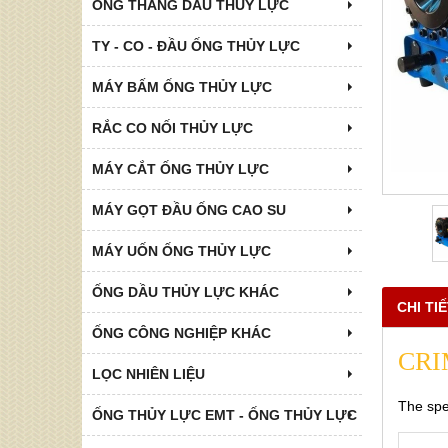
ỐNG THẮNG DẦU THỦY LỰC
TY - CO - ĐẦU ỐNG THỦY LỰC
MÁY BẤM ỐNG THỦY LỰC
RẮC CO NỐI THỦY LỰC
MÁY CẮT ỐNG THỦY LỰC
MÁY GỌT ĐẦU ỐNG CAO SU
MÁY UỐN ỐNG THỦY LỰC
ỐNG DẦU THỦY LỰC KHÁC
CHI TI
ỐNG CÔNG NGHIỆP KHÁC
CRI
LỌC NHIÊN LIỆU
The spe
ỐNG THỦY LỰC EMT - ỐNG THỦY LỰC