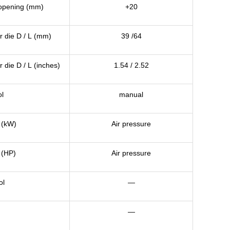
opening (mm)
+20
r die D / L (mm)
39 /64
 die D / L (inches)
1.54 / 2.52
ol
manual
 (kW)
Air pressure
 (HP)
Air pressure
ol
—
—